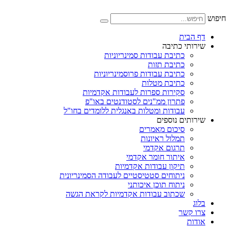
דלג
לתוכן
חיפוש
דף הבית
שירותי כתיבה
כתיבת עבודות סמינריוניות
כתיבת תזות
כתיבת עבודות פרוסמינריוניות
כתיבת מטלות
סקירות ספרות לעבודות אקדמיות
פתרון ממ"נים לסטודנטים באו"פ
עבודות ומטלות באנגלית ללומדים בחו"ל
שירותים נוספים
סיכום מאמרים
תמלול ראיונות
תרגום אקדמי
איתור חומר אקדמי
תיקון עבודות אקדמיות
ניתוחים סטטיסטיים לעבודה הסמינריונית
ניתוח תוכן איכותני
שכתוב עבודות אקדמיות לקראת הגשה
בלוג
צרו קשר
אודות