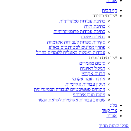
אודות
דף הבית
שירותי כתיבה
כתיבת עבודות סמינריוניות
כתיבת תזות
כתיבת עבודות פרוסמינריוניות
כתיבת מטלות
סקירות ספרות לעבודות אקדמיות
פתרון ממ"נים לסטודנטים באו"פ
עבודות ומטלות באנגלית ללומדים בחו"ל
שירותים נוספים
סיכום מאמרים
תמלול ראיונות
תרגום אקדמי
איתור חומר אקדמי
תיקון עבודות אקדמיות
ניתוחים סטטיסטיים לעבודה הסמינריונית
ניתוח תוכן איכותני
שכתוב עבודות אקדמיות לקראת הגשה
בלוג
צרו קשר
אודות
קבלו הצעת מחיר