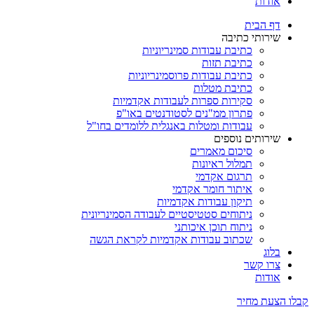
אודות
דף הבית
שירותי כתיבה
כתיבת עבודות סמינריוניות
כתיבת תזות
כתיבת עבודות פרוסמינריוניות
כתיבת מטלות
סקירות ספרות לעבודות אקדמיות
פתרון ממ"נים לסטודנטים באו"פ
עבודות ומטלות באנגלית ללומדים בחו"ל
שירותים נוספים
סיכום מאמרים
תמלול ראיונות
תרגום אקדמי
איתור חומר אקדמי
תיקון עבודות אקדמיות
ניתוחים סטטיסטיים לעבודה הסמינריונית
ניתוח תוכן איכותני
שכתוב עבודות אקדמיות לקראת הגשה
בלוג
צרו קשר
אודות
קבלו הצעת מחיר