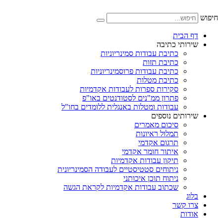
דלג
לתוכן
חיפוש
דף הבית
שירותי כתיבה
כתיבת עבודות סמינריוניות
כתיבת תזות
כתיבת עבודות פרוסמינריוניות
כתיבת מטלות
סקירות ספרות לעבודות אקדמיות
פתרון ממ"נים לסטודנטים באו"פ
עבודות ומטלות באנגלית ללומדים בחו"ל
שירותים נוספים
סיכום מאמרים
תמלול ראיונות
תרגום אקדמי
איתור חומר אקדמי
תיקון עבודות אקדמיות
ניתוחים סטטיסטיים לעבודה הסמינריונית
ניתוח תוכן איכותני
שכתוב עבודות אקדמיות לקראת הגשה
בלוג
צרו קשר
אודות