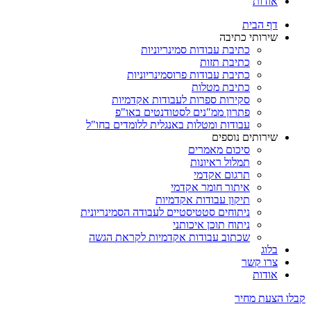
אודות
דף הבית
שירותי כתיבה
כתיבת עבודות סמינריוניות
כתיבת תזות
כתיבת עבודות פרוסמינריוניות
כתיבת מטלות
סקירות ספרות לעבודות אקדמיות
פתרון ממ"נים לסטודנטים באו"פ
עבודות ומטלות באנגלית ללומדים בחו"ל
שירותים נוספים
סיכום מאמרים
תמלול ראיונות
תרגום אקדמי
איתור חומר אקדמי
תיקון עבודות אקדמיות
ניתוחים סטטיסטיים לעבודה הסמינריונית
ניתוח תוכן איכותני
שכתוב עבודות אקדמיות לקראת הגשה
בלוג
צרו קשר
אודות
קבלו הצעת מחיר