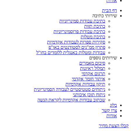
אודות
דף הבית
שירותי כתיבה
כתיבת עבודות סמינריוניות
כתיבת תזות
כתיבת עבודות פרוסמינריוניות
כתיבת מטלות
סקירות ספרות לעבודות אקדמיות
פתרון ממ"נים לסטודנטים באו"פ
עבודות ומטלות באנגלית ללומדים בחו"ל
שירותים נוספים
סיכום מאמרים
תמלול ראיונות
תרגום אקדמי
איתור חומר אקדמי
תיקון עבודות אקדמיות
ניתוחים סטטיסטיים לעבודה הסמינריונית
ניתוח תוכן איכותני
שכתוב עבודות אקדמיות לקראת הגשה
בלוג
צרו קשר
אודות
קבלו הצעת מחיר