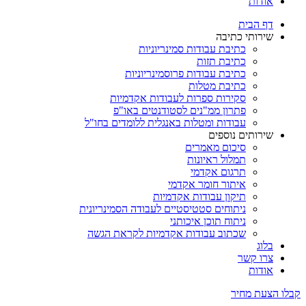
אודות
דף הבית
שירותי כתיבה
כתיבת עבודות סמינריוניות
כתיבת תזות
כתיבת עבודות פרוסמינריוניות
כתיבת מטלות
סקירות ספרות לעבודות אקדמיות
פתרון ממ"נים לסטודנטים באו"פ
עבודות ומטלות באנגלית ללומדים בחו"ל
שירותים נוספים
סיכום מאמרים
תמלול ראיונות
תרגום אקדמי
איתור חומר אקדמי
תיקון עבודות אקדמיות
ניתוחים סטטיסטיים לעבודה הסמינריונית
ניתוח תוכן איכותני
שכתוב עבודות אקדמיות לקראת הגשה
בלוג
צרו קשר
אודות
קבלו הצעת מחיר