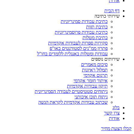
אודות
דף הבית
שירותי כתיבה
כתיבת עבודות סמינריוניות
כתיבת תזות
כתיבת עבודות פרוסמינריוניות
כתיבת מטלות
סקירות ספרות לעבודות אקדמיות
פתרון ממ"נים לסטודנטים באו"פ
עבודות ומטלות באנגלית ללומדים בחו"ל
שירותים נוספים
סיכום מאמרים
תמלול ראיונות
תרגום אקדמי
איתור חומר אקדמי
תיקון עבודות אקדמיות
ניתוחים סטטיסטיים לעבודה הסמינריונית
ניתוח תוכן איכותני
שכתוב עבודות אקדמיות לקראת הגשה
בלוג
צרו קשר
אודות
קבלו הצעת מחיר