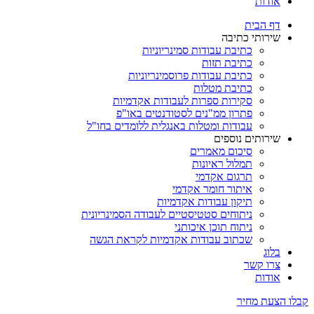
אודות
דף הבית
שירותי כתיבה
כתיבת עבודות סמינריוניות
כתיבת תזות
כתיבת עבודות פרוסמינריוניות
כתיבת מטלות
סקירות ספרות לעבודות אקדמיות
פתרון ממ"נים לסטודנטים באו"פ
עבודות ומטלות באנגלית ללומדים בחו"ל
שירותים נוספים
סיכום מאמרים
תמלול ראיונות
תרגום אקדמי
איתור חומר אקדמי
תיקון עבודות אקדמיות
ניתוחים סטטיסטיים לעבודה הסמינריונית
ניתוח תוכן איכותני
שכתוב עבודות אקדמיות לקראת הגשה
בלוג
צרו קשר
אודות
קבלו הצעת מחיר