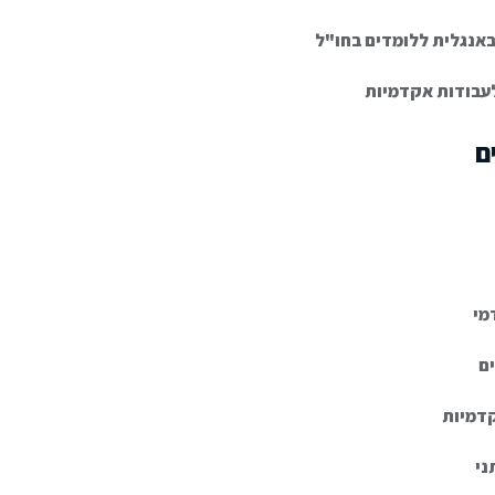
באנגלית ללומדים בחו"ל
עבודות אקדמיות
ם
מי
ם
קדמיות
ני