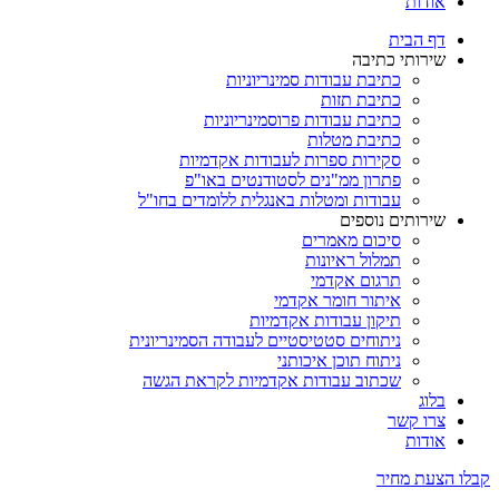
אודות
דף הבית
שירותי כתיבה
כתיבת עבודות סמינריוניות
כתיבת תזות
כתיבת עבודות פרוסמינריוניות
כתיבת מטלות
סקירות ספרות לעבודות אקדמיות
פתרון ממ"נים לסטודנטים באו"פ
עבודות ומטלות באנגלית ללומדים בחו"ל
שירותים נוספים
סיכום מאמרים
תמלול ראיונות
תרגום אקדמי
איתור חומר אקדמי
תיקון עבודות אקדמיות
ניתוחים סטטיסטיים לעבודה הסמינריונית
ניתוח תוכן איכותני
שכתוב עבודות אקדמיות לקראת הגשה
בלוג
צרו קשר
אודות
קבלו הצעת מחיר