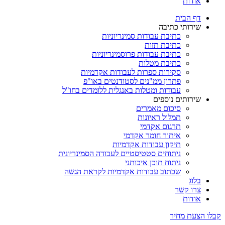
אודות
דף הבית
שירותי כתיבה
כתיבת עבודות סמינריוניות
כתיבת תזות
כתיבת עבודות פרוסמינריוניות
כתיבת מטלות
סקירות ספרות לעבודות אקדמיות
פתרון ממ"נים לסטודנטים באו"פ
עבודות ומטלות באנגלית ללומדים בחו"ל
שירותים נוספים
סיכום מאמרים
תמלול ראיונות
תרגום אקדמי
איתור חומר אקדמי
תיקון עבודות אקדמיות
ניתוחים סטטיסטיים לעבודה הסמינריונית
ניתוח תוכן איכותני
שכתוב עבודות אקדמיות לקראת הגשה
בלוג
צרו קשר
אודות
קבלו הצעת מחיר