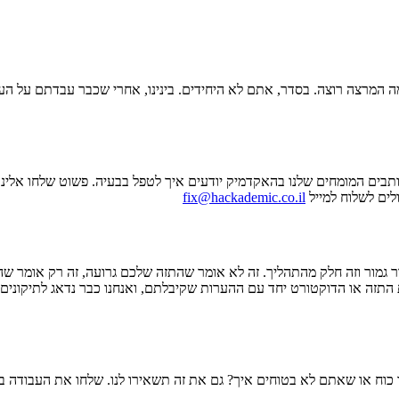
מה המרצה רוצה. בסדר, אתם לא היחידים. בינינו, אחרי שכבר עבדתם על ה
ותבים המומחים שלנו בהאקדמיק יודעים איך לטפל בבעיה. פשוט שלחו אלינ
לים לשלוח למייל
fix@hackademic.co.il
גמור וזה חלק מהתהליך. זה לא אומר שהתזה שלכם גרועה, זה רק אומר שה
ת התזה או הדוקטורט יחד עם ההערות שקיבלתם, ואנחנו כבר נדאג לתיקוני
וח או שאתם לא בטוחים איך? גם את זה תשאירו לנו. שלחו את העבודה בצי