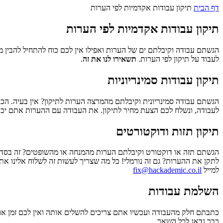
דף הבית
תיקון עבודות אקדמיות לפי הערות
תיקון עבודות אקדמיות לפי הערות
הגשתם עבודה וקיבלתם ים של הערות ואפילו אין לכם כוח להתחיל להבין 
לעבוד על תיקון לפי הערות.
תשאירו לנו את זה
.
תיקון עבודות סמינריוניות
הגשתם עבודה סמינריונית וקיבלתם מהמרצה הערות לתיקון? אין בעיה. הכ
לעבודה, ונשלח לכם הצעת מחיר לתיקון. את העבודה עם ההערות אתם יכו
תיקון תזות ודוקטורטים
הגשתם תזה או דוקטורט וקיבלתם הערות מהמנחה או מהשופטים? זה בסדר 
לתקן את ההערות? גם זה נורמלי! כל מה שצריך לעשות זה לשלוח אלינו א
למייל
fix@hackademic.co.il
השלמת עבודות
כתבתם חלק מהעבודה ועכשיו אתם צריכים להשלים אותה ואין לכם זמן או כ
כבר נדאג לכל השאר.