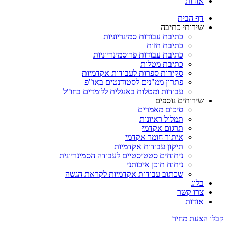
אודות
דף הבית
שירותי כתיבה
כתיבת עבודות סמינריוניות
כתיבת תזות
כתיבת עבודות פרוסמינריוניות
כתיבת מטלות
סקירות ספרות לעבודות אקדמיות
פתרון ממ"נים לסטודנטים באו"פ
עבודות ומטלות באנגלית ללומדים בחו"ל
שירותים נוספים
סיכום מאמרים
תמלול ראיונות
תרגום אקדמי
איתור חומר אקדמי
תיקון עבודות אקדמיות
ניתוחים סטטיסטיים לעבודה הסמינריונית
ניתוח תוכן איכותני
שכתוב עבודות אקדמיות לקראת הגשה
בלוג
צרו קשר
אודות
קבלו הצעת מחיר