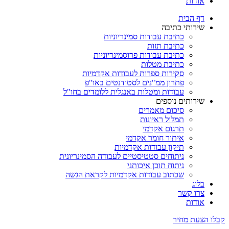
אודות
דף הבית
שירותי כתיבה
כתיבת עבודות סמינריוניות
כתיבת תזות
כתיבת עבודות פרוסמינריוניות
כתיבת מטלות
סקירות ספרות לעבודות אקדמיות
פתרון ממ"נים לסטודנטים באו"פ
עבודות ומטלות באנגלית ללומדים בחו"ל
שירותים נוספים
סיכום מאמרים
תמלול ראיונות
תרגום אקדמי
איתור חומר אקדמי
תיקון עבודות אקדמיות
ניתוחים סטטיסטיים לעבודה הסמינריונית
ניתוח תוכן איכותני
שכתוב עבודות אקדמיות לקראת הגשה
בלוג
צרו קשר
אודות
קבלו הצעת מחיר