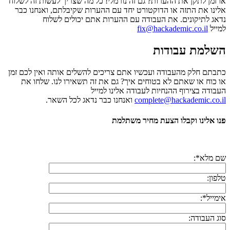
או זמן לתקן את ההערות? גם זה נורמלי! כל מה שצריך לעשות זה לשלוח
אלינו את התזה או הדוקטורט יחד עם ההערות שקיבלתם, ואנחנו כבר
נדאג לתיקונים. את העבודה עם ההערות אתם יכולים לשלוח
למייל
fix@hackademic.co.il
השלמת עבודות
כתבתם חלק מהעבודה ועכשיו אתם צריכים להשלים אותה ואין לכם זמן
או כוח או שאתם לא בטוחים איך? גם את זה תשאירו לנו. שלחו את
העבודה בצירוף ההנחיות לעבודה אלינו למייל
complete@hackademic.co.il
ואנחנו כבר נדאג לכל השאר.
פנו אלינו וקבלו הצעת מחיר משתלמת
שם מלא*:
טלפון:
אימייל*:
סוג העבודה: