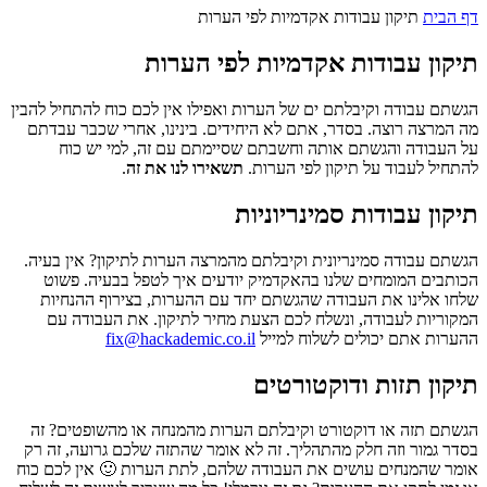
דף הבית
תיקון עבודות אקדמיות לפי הערות
תיקון עבודות אקדמיות לפי הערות
הגשתם עבודה וקיבלתם ים של הערות ואפילו אין לכם כוח להתחיל להבין
מה המרצה רוצה. בסדר, אתם לא היחידים. בינינו, אחרי שכבר עבדתם
על העבודה והגשתם אותה וחשבתם שסיימתם עם זה, למי יש כוח
להתחיל לעבוד על תיקון לפי הערות.
תשאירו לנו את זה
.
תיקון עבודות סמינריוניות
הגשתם עבודה סמינריונית וקיבלתם מהמרצה הערות לתיקון? אין בעיה.
הכותבים המומחים שלנו בהאקדמיק יודעים איך לטפל בבעיה. פשוט
שלחו אלינו את העבודה שהגשתם יחד עם ההערות, בצירוף ההנחיות
המקוריות לעבודה, ונשלח לכם הצעת מחיר לתיקון. את העבודה עם
ההערות אתם יכולים לשלוח למייל
fix@hackademic.co.il
תיקון תזות ודוקטורטים
הגשתם תזה או דוקטורט וקיבלתם הערות מהמנחה או מהשופטים? זה
בסדר גמור וזה חלק מהתהליך. זה לא אומר שהתזה שלכם גרועה, זה רק
אומר שהמנחים עושים את העבודה שלהם, לתת הערות 🙂 אין לכם כוח