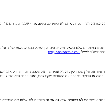
מה המרצה רוצה. בסדר, אתם לא היחידים. בינינו, אחרי שכבר עבדתם על ה
ותבים המומחים שלנו בהאקדמיק יודעים איך לטפל בבעיה. פשוט שלחו אלינ
לים לשלוח למייל
fix@hackademic.co.il
גמור וזה חלק מהתהליך. זה לא אומר שהתזה שלכם גרועה, זה רק אומר שה
ת התזה או הדוקטורט יחד עם ההערות שקיבלתם, ואנחנו כבר נדאג לתיקוני
וח או שאתם לא בטוחים איך? גם את זה תשאירו לנו. שלחו את העבודה בצי