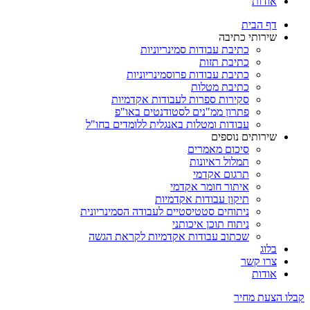
אודות
דף הבית
שירותי כתיבה
כתיבת עבודות סמינריוניות
כתיבת תזות
כתיבת עבודות פרוסמינריוניות
כתיבת מטלות
סקירות ספרות לעבודות אקדמיות
פתרון ממ"נים לסטודנטים באו"פ
עבודות ומטלות באנגלית ללומדים בחו"ל
שירותים נוספים
סיכום מאמרים
תמלול ראיונות
תרגום אקדמי
איתור חומר אקדמי
תיקון עבודות אקדמיות
ניתוחים סטטיסטיים לעבודה הסמינריונית
ניתוח תוכן איכותני
שכתוב עבודות אקדמיות לקראת הגשה
בלוג
צרו קשר
אודות
קבלו הצעת מחיר