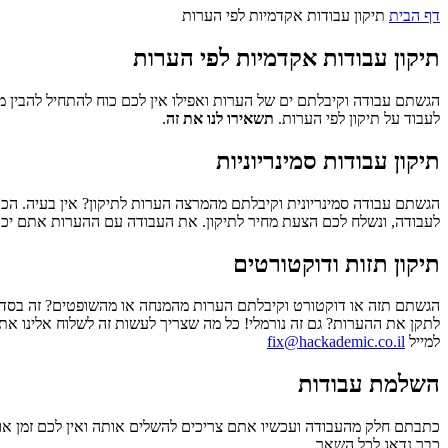
דף הבית
תיקון עבודות אקדמיות לפי הערות
תיקון עבודות אקדמיות לפי הערות
הגשתם עבודה וקיבלתם ים של הערות ואפילו אין לכם כוח להתחיל להבין 
לעבוד על תיקון לפי הערות.
תשאירו לנו את זה
.
תיקון עבודות סמינריוניות
הגשתם עבודה סמינריונית וקיבלתם מהמרצה הערות לתיקון? אין בעיה. הכ
לעבודה, ונשלח לכם הצעת מחיר לתיקון. את העבודה עם ההערות אתם יכו
תיקון תזות ודוקטורטים
הגשתם תזה או דוקטורט וקיבלתם הערות מהמנחה או מהשופטים? זה בסדר 
לתקן את ההערות? גם זה נורמלי! כל מה שצריך לעשות זה לשלוח אלינו א
למייל
fix@hackademic.co.il
השלמת עבודות
כתבתם חלק מהעבודה ועכשיו אתם צריכים להשלים אותה ואין לכם זמן או כ
כבר נדאג לכל השאר.