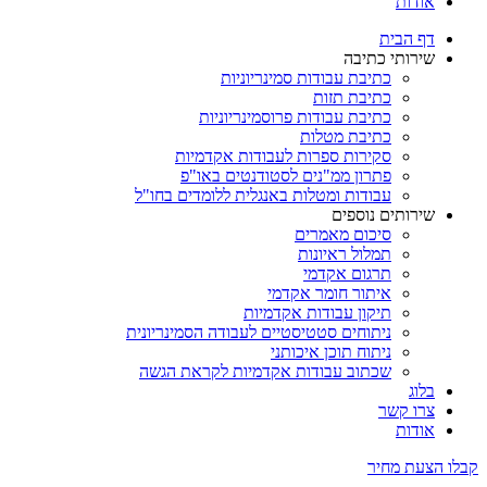
אודות
דף הבית
שירותי כתיבה
כתיבת עבודות סמינריוניות
כתיבת תזות
כתיבת עבודות פרוסמינריוניות
כתיבת מטלות
סקירות ספרות לעבודות אקדמיות
פתרון ממ"נים לסטודנטים באו"פ
עבודות ומטלות באנגלית ללומדים בחו"ל
שירותים נוספים
סיכום מאמרים
תמלול ראיונות
תרגום אקדמי
איתור חומר אקדמי
תיקון עבודות אקדמיות
ניתוחים סטטיסטיים לעבודה הסמינריונית
ניתוח תוכן איכותני
שכתוב עבודות אקדמיות לקראת הגשה
בלוג
צרו קשר
אודות
קבלו הצעת מחיר