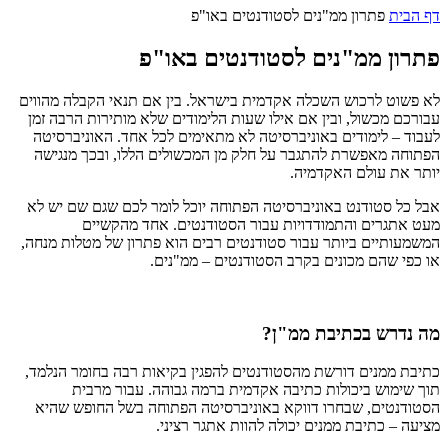
דף הבית
פתרון ממ"נים לסטודנטים באו"פ
פתרון ממ"נים לסטודנטים באו"פ
לא פשוט לרכוש השכלה אקדמית בישראל. בין אם תנאי הקבלה מהווים
עבורכם מכשול, ובין אם אילו שעות הלימודים שלא מותירות הרבה זמן
לעבוד – לימודים באוניברסיטה לא מתאימים לכל אחד. האוניברסיטה
הפתוחה מאפשרת להתגבר על חלק מן המכשולים הללו, ובכך מנגישה
יותר את עולם האקדמיה.
אבל כל סטודנט באוניברסיטה הפתוחה יוכל לומר לכם שגם שם יש לא
מעט אתגרים והתמודדויות עבור הסטודנטים. אחד מהקשיים
המשמעותיים ביותר עבור סטודנטים רבים הוא פתרון של מטלות מנחה,
או כפי שהם מכונים בקרב הסטודנטים – ממ"נים.
מה נדרש בכתיבת ממ"ן?
כתיבת ממנים דורשת מהסטודנטים להפגין בקיאות רבה בחומר הנלמד,
תוך שימוש ביכולות כתיבה אקדמית ברמה גבוהה. עבור מרבית
הסטודנטים, שבחרו דווקא באוניברסיטה הפתוחה בשל החופש שהיא
מציעה – כתיבת ממנים יכולה להוות אתגר רציני.