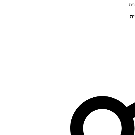
נית
ית