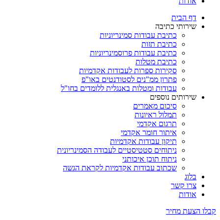
אודות
דף הבית
שירותי כתיבה
כתיבת עבודות סמינריוניות
כתיבת תזות
כתיבת עבודות פרוסמינריוניות
כתיבת מטלות
סקירות ספרות לעבודות אקדמיות
פתרון ממ"נים לסטודנטים באו"פ
עבודות ומטלות באנגלית ללומדים בחו"ל
שירותים נוספים
סיכום מאמרים
תמלול ראיונות
תרגום אקדמי
איתור חומר אקדמי
תיקון עבודות אקדמיות
ניתוחים סטטיסטיים לעבודה הסמינריונית
ניתוח תוכן איכותני
שכתוב עבודות אקדמיות לקראת הגשה
בלוג
צרו קשר
אודות
קבלו הצעת מחיר