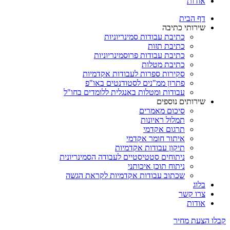
אודות
דף הבית
שירותי כתיבה
כתיבת עבודות סמינריוניות
כתיבת תזות
כתיבת עבודות פרוסמינריוניות
כתיבת מטלות
סקירות ספרות לעבודות אקדמיות
פתרון ממ"נים לסטודנטים באו"פ
עבודות ומטלות באנגלית ללומדים בחו"ל
שירותים נוספים
סיכום מאמרים
תמלול ראיונות
תרגום אקדמי
איתור חומר אקדמי
תיקון עבודות אקדמיות
ניתוחים סטטיסטיים לעבודה הסמינריונית
ניתוח תוכן איכותני
שכתוב עבודות אקדמיות לקראת הגשה
בלוג
צרו קשר
אודות
קבלו הצעת מחיר