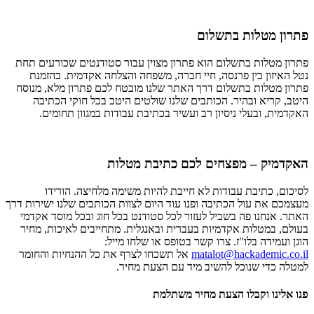
פתרון מטלות בתשלום
פתרון מטלות בתשלום הוא פתרון מצוין עבור סטודנטים שכורעים תחת
נטל האיזון בין פרנסה, חיי חברה, משפחה והצלחה אקדמית. בהזמנת
פתרון מטלות בתשלום דרך האתר שלנו מובטח לכם פתרון מלא, מנוסח
היטב, קריא ובהיר. הכותבים שלנו שולטים היטב בכל חוקי הכתיבה
האקדמית, ובעלי ניסיון רב ועשיר בכתיבת עבודות במגוון תחומים.
האקדמיק – מפצחים לכם כתיבת מטלות
לסיכום, כתיבת עבודות לא חייבת להיות משימה מלחיצה. הורידו
מעצמכם את עול הכתיבה ופנו עוד היום לצוות הכותבים שלנו ישירות דרך
האתר. אנחנו פה בשביל לעזור לכל סטודנט בכל חוג ובכל מוסד אקדמי
בעולם, במטלות אקדמיות בעברית ובאנגלית. מתחייבים לאיכות, מחיר
הוגן ועמידה בלו"ז. צרו קשר בטופס או שלחו מייל:
matalot@hackademic.co.il
אל תשכחו לצרף את כל ההנחיות והחומר
למטלה כדי שנוכל להשיב מיד עם הצעת מחיר.
פנו אלינו וקבלו הצעת מחיר משתלמת