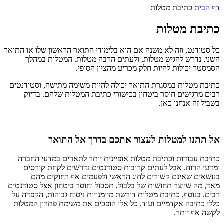
דף הבית
כתיבת מטלות
כתיבת מטלות
כל סטודנט, וזה לא משנה אם הוא בלימודי התואר הראשון שלו או התואר
השני, נדרש להגיש מטלות, ולעתים הרבה מטלות. המטלות במהלך
הסמסטר יכולות להיות חלק מכריע מהציון הסופי.
כתיבת מטלות במסגרת התואר יכולה להיות משימה מתישה, וסטודנטים
רבים מרגישים חוסר ביטחון בכישורי כתיבת המטלות שלהם. בדיוק
בשביל זה אנחנו כאן.
אל תתנו למטלות לעצור אתכם בדרך אל התואר
כתיבת עבודות וכתיבת מטלות אופיינית יותר לתארים במדעי החברה
ומדעי הרוח. אבל לעתים קרובות סטודנטים נדרשים לקחת קורסים
בנושאים שאינם קשורים לחוג הראשי ולפעמים אף רחוקים מהם
מאד, מה שיוצר תחושות של בלבול, תסכול וחוסר ביטחון אצל סטודנטים
רבים. בנוסף, כתיבת מטלות דורשת מיומנויות ניסוח גבוהות, הקפדה על
כללי כתיבה אקדמיים ועוד. כל אלו הופכים את משימת פתרון המטלות
לקשה אף יותר.