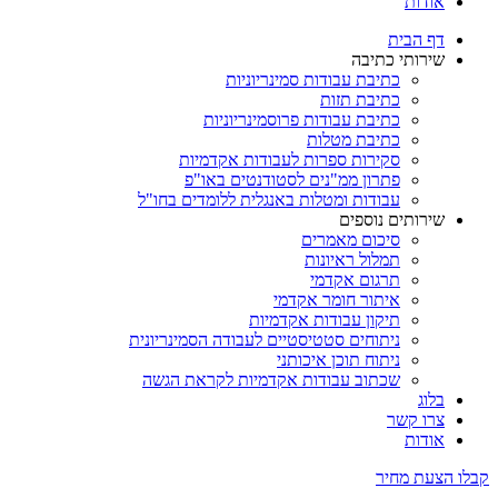
אודות
דף הבית
שירותי כתיבה
כתיבת עבודות סמינריוניות
כתיבת תזות
כתיבת עבודות פרוסמינריוניות
כתיבת מטלות
סקירות ספרות לעבודות אקדמיות
פתרון ממ"נים לסטודנטים באו"פ
עבודות ומטלות באנגלית ללומדים בחו"ל
שירותים נוספים
סיכום מאמרים
תמלול ראיונות
תרגום אקדמי
איתור חומר אקדמי
תיקון עבודות אקדמיות
ניתוחים סטטיסטיים לעבודה הסמינריונית
ניתוח תוכן איכותני
שכתוב עבודות אקדמיות לקראת הגשה
בלוג
צרו קשר
אודות
קבלו הצעת מחיר