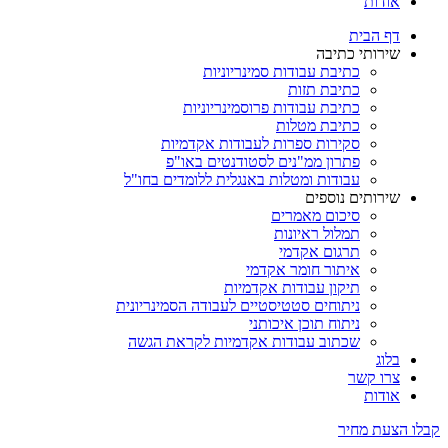
אודות
דף הבית
שירותי כתיבה
כתיבת עבודות סמינריוניות
כתיבת תזות
כתיבת עבודות פרוסמינריוניות
כתיבת מטלות
סקירות ספרות לעבודות אקדמיות
פתרון ממ"נים לסטודנטים באו"פ
עבודות ומטלות באנגלית ללומדים בחו"ל
שירותים נוספים
סיכום מאמרים
תמלול ראיונות
תרגום אקדמי
איתור חומר אקדמי
תיקון עבודות אקדמיות
ניתוחים סטטיסטיים לעבודה הסמינריונית
ניתוח תוכן איכותני
שכתוב עבודות אקדמיות לקראת הגשה
בלוג
צרו קשר
אודות
קבלו הצעת מחיר