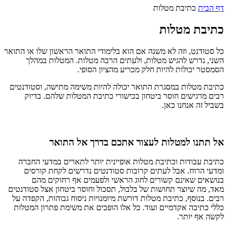
דף הבית
כתיבת מטלות
כתיבת מטלות
כל סטודנט, וזה לא משנה אם הוא בלימודי התואר הראשון שלו או התואר
השני, נדרש להגיש מטלות, ולעתים הרבה מטלות. המטלות במהלך
הסמסטר יכולות להיות חלק מכריע מהציון הסופי.
כתיבת מטלות במסגרת התואר יכולה להיות משימה מתישה, וסטודנטים
רבים מרגישים חוסר ביטחון בכישורי כתיבת המטלות שלהם. בדיוק
בשביל זה אנחנו כאן.
אל תתנו למטלות לעצור אתכם בדרך אל התואר
כתיבת עבודות וכתיבת מטלות אופיינית יותר לתארים במדעי החברה
ומדעי הרוח. אבל לעתים קרובות סטודנטים נדרשים לקחת קורסים
בנושאים שאינם קשורים לחוג הראשי ולפעמים אף רחוקים מהם
מאד, מה שיוצר תחושות של בלבול, תסכול וחוסר ביטחון אצל סטודנטים
רבים. בנוסף, כתיבת מטלות דורשת מיומנויות ניסוח גבוהות, הקפדה על
כללי כתיבה אקדמיים ועוד. כל אלו הופכים את משימת פתרון המטלות
לקשה אף יותר.