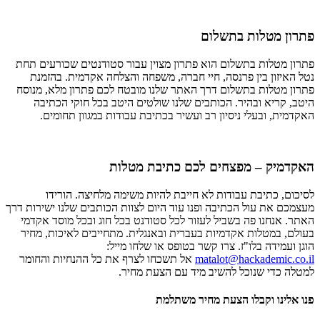
פתרון מטלות בתשלום
פתרון מטלות בתשלום הוא פתרון מצוין עבור סטודנטים שכורעים תחת
נטל האיזון בין פרנסה, חיי חברה, משפחה והצלחה אקדמית. בהזמנת
פתרון מטלות בתשלום דרך האתר שלנו מובטח לכם פתרון מלא, מנוסח
היטב, קריא ובהיר. הכותבים שלנו שולטים היטב בכל חוקי הכתיבה
האקדמית, ובעלי ניסיון רב ועשיר בכתיבת עבודות במגוון תחומים.
האקדמיק – מפצחים לכם כתיבת מטלות
לסיכום, כתיבת עבודות לא חייבת להיות משימה מלחיצה. הורידו
מעצמכם את עול הכתיבה ופנו עוד היום לצוות הכותבים שלנו ישירות דרך
האתר. אנחנו פה בשביל לעזור לכל סטודנט בכל חוג ובכל מוסד אקדמי
בעולם, במטלות אקדמיות בעברית ובאנגלית. מתחייבים לאיכות, מחיר
הוגן ועמידה בלו"ז. צרו קשר בטופס או שלחו מייל:
matalot@hackademic.co.il
אל תשכחו לצרף את כל ההנחיות והחומר
למטלה כדי שנוכל להשיב מיד עם הצעת מחיר.
פנו אלינו וקבלו הצעת מחיר משתלמת