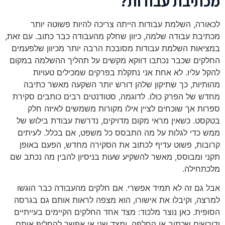
מכתיבת עבודות?
לכאורה, השלמת עבודות הייתה צריכה להיות פשוטה יותר
מכתיבת עבודה שלמה, כיוון שחלק מהעבודה כבר כתוב. עם זאת,
במציאות השלמת עבודות מסובכת הרבה יותר מכיוון שלפעמים
החלקים שכבר נכתבו דווקא מקשים על תהליך ההשלמה במקום
להקל עליו. לא אחת אני נתקלת בפרקים שמכילים טעויות
מהותיות, כך שתיקון שלהן דורש יותר השקעה מאשר כתיבה
מחדש של הפרק כולו. לדוגמה, סטודנטים רבים כותבים סקירת
ספרות אך שוכחים לציין אילו מקורות משמשים לאיזה חלק
בטקסט. כשאין מראי מקום מדויקים, נדרשת עבודת בילוש של
ממש כדי לגלות על מה התבסס כל משפט, אם בכלל. לעיתים
קרובות, פשוט עדיף לכתוב את הסקירה מחדש, הפעם באופן
תקני ומבוסס, מאשר להשקיע שעות בניסיון להבין מה נכתב שם
מלכתחילה.
אבל גם זה לא תמיד אפשרי. אם חלקים מהעבודה כבר הוגשו
למרצה, וקיבלו את אישורו, הוא מצפה לראות אותם גם בגרסה
הסופית. כאן נוצר מלכוד: מצד אחד החלקים הקיימים בעייתיים
ודורשים שכתוב או החלפה, ומצד שני אי אפשר להחליף אותם