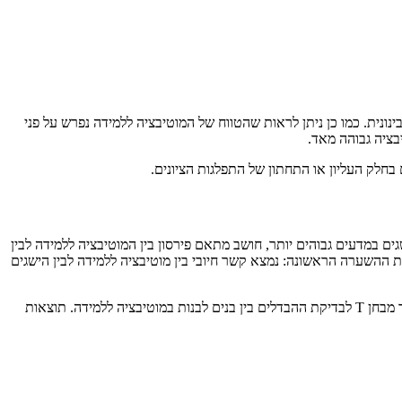
ינונית. כמו כן ניתן לראות שהטווח של המוטיבציה ללמידה נפרש על פני
בציה גבוהה מאד.
ם במדעים גבוהים יותר, חושב מתאם פירסון בין המוטיבציה ללמידה לבין
חזק בין המוטיבציה ללמידה לבין ההישגים במדעים (R=0.612, p<0.01). הממצאים מאששים את ההשערה הראשונה: נמצא קשר חיובי בין מוטיבציה ללמידה לבין הישגים
לצורך בדיקת ההשערה השנייה, לפיה יימצאו הבדלים מגדריים במוטיבציה ללמידה, כך שבנים ידווחו על מוטיבציה ללמידה גבוהה יותר לעומת בנות, נערך מבחן T לבדיקת ההבדלים בין בנים לבנות במוטיבציה ללמידה. תוצאות