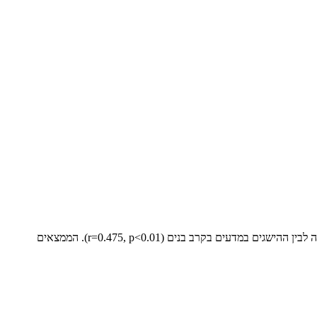
מלוח 4 ניתן לראות שהקשר בין המוטיבציה ללמידה לבין ההישגים במדעים בקרב בנות חזק יותר (r=0.682, p<0.01) לעומת הקשר בין המוטיבציה ללמידה לבין ההישגים במדעים בקרב בנים (r=0.475, p<0.01). הממצאים