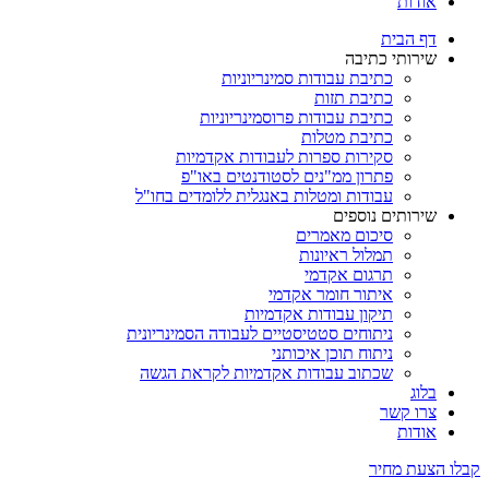
אודות
דף הבית
שירותי כתיבה
כתיבת עבודות סמינריוניות
כתיבת תזות
כתיבת עבודות פרוסמינריוניות
כתיבת מטלות
סקירות ספרות לעבודות אקדמיות
פתרון ממ"נים לסטודנטים באו"פ
עבודות ומטלות באנגלית ללומדים בחו"ל
שירותים נוספים
סיכום מאמרים
תמלול ראיונות
תרגום אקדמי
איתור חומר אקדמי
תיקון עבודות אקדמיות
ניתוחים סטטיסטיים לעבודה הסמינריונית
ניתוח תוכן איכותני
שכתוב עבודות אקדמיות לקראת הגשה
בלוג
צרו קשר
אודות
קבלו הצעת מחיר