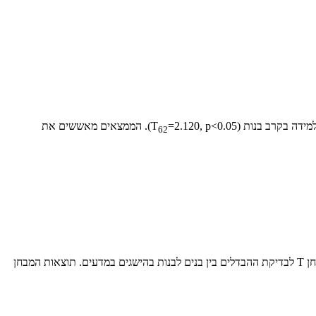
=2.120, p<0.05). הממצאים מאששים את
62
לצורך בדיקת ההשערה השלישית, לפיה יימצאו הבדלים מגדריים בהישגים במדעים, כך שבנים ישיגו תוצאות טובות יותר במדעים לעומת בנות, נערך מבחן T לבדיקת ההבדלים בין בנים לבנות בהישגים במדעים. תוצאות המבחן