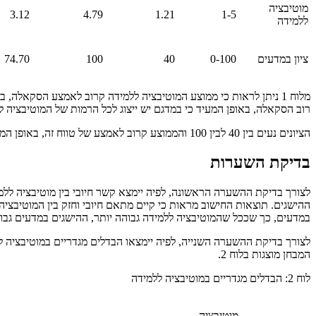
מוטיבציה
3.12
4.79
1.21
1-5
ללמידה
ציון במדעים
0-100
40
100
74.70
מלוח 1 ניתן לראות כי ממוצע המוטיבציה ללמידה קרוב לאמצע הסקאלה,
רוב הסקאלה, באופן המעיד כי במדגם יש ייצוג לכל הרמות של המוטיבציה ל
הציונים נעים בין 40 לבין 100 והממוצע קרוב לאמצע של טווח זה, באופן המעיד כי המבחן מותאם לרמת התלמידים, שאם לא כן רוב הציונים היו מרוכזים בחלק העליון או התחתון של התפלגות הציונים.
בדיקת השערות
לצורך בדיקת ההשערה הראשונה, לפיה יימצא קשר חיובי בין מוטיבציה ללמי
במדעים, כך שככל שהמוטיבציה ללמידה גבוהה יותר, ההישגים במדעים גבוה
המבחן מוצגות בלוח 2.
לוח 2: הבדלים מגדריים במוטיבציה ללמידה
מוטיבציה