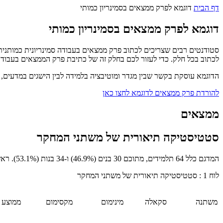
דף הבית
דוגמא לפרק ממצאים בסמינריון כמותי
דוגמא לפרק ממצאים בסמינריון כמותי
סטודנטים רבים שצריכים לכתוב פרק ממצאים בעבודה סמינריונית כמותנית 
לכתוב בכל חלק. כדי לעזור לכם בחלק זה של כתיבת פרק הממצאים בעבודה ה
הדוגמא עוסקת בקשר שבין מגדר ומוטיבציה בלמידה לבין הישגים במדעים, וכוללת סטטיסטיקה תיאורית, מבחני t וחישוב מתאם פיר
להורדת פרק ממצאים לדוגמא לחצו כאן
ממצאים
סטטיסטיקה תיאורית של משתני המחקר
המדגם כלל 64 תלמידים, מתוכם 30 בנים (46.9%) ו-34 בנות (53.1%). ראשית נבדקו הרמות של המשתנים באופן כללי במדגם. לוח 1 מציג סטטיסטיקה תיאורית של משתני המחקר:
לוח 1 : סטטיסטיקה תיאורית של משתני המחקר
משתנה
סקאלה
מינימום
מקסימום
ממוצע